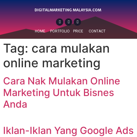
DIGITALMARKETING MALAYSIA.COM
HOME
PORTFOLIO
PRICE
CONTACT
Tag:
cara mulakan
online marketing
Cara Nak Mulakan Online
Marketing Untuk Bisnes
Anda
Iklan-Iklan Yang Google Ads